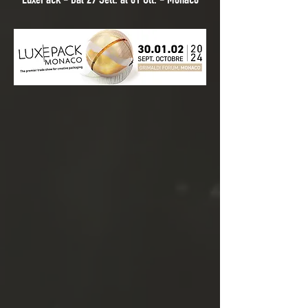
LuxePack - Dal 29 Sett. al 01 Ott. - Monaco