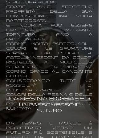
struttura rigida.
Grazie alle specifiche
proprietà della sua
composizione, una volta
raffreddata
e indurita può essere
lavorata, mediante
tornitura, fino a
raggiungere
forme molto particolari. ​I
colori e le sfumature
spaziano dai perlati ai
fotoluminescenti, dai colori
pastello ai multicolor
stratificati, dall'imitazione
corno opaco al cangiante
glitter.
Considerando TUTTE le
possibilità di
personalizzazione DEI
COLORI DELLA RESINA e delle
La Resina Bio-Based
forme, la gamma dei
prodotti finiti realizzabili è
Un passo verso il
illimitata.
futuro
Da tempo il mondo è
proiettato verso un
futuro più sostenibile e
libero dai combustibili