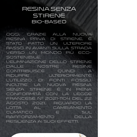
Resina senza
stirene
Bio-Based
Oggi, grazie alla nuova
resina priva di stirene, è
stato fatto un ulteriore
passo in avanti sulla strada
verso un mondo più eco-
sostenibile.
L'eliminazione dello stirene
dalle nostre resine
contribuisce quindi a
ridurre ulteriormente
l'utilizzo di fonti fossili.
Inoltre la nuova resina
senza stirene è in piena
conformità con la LEGGE
FRANCESE n°
2021-1104
DEL 22
AGOSTO 2021, riguardo la
lotta al cambiamento
climatico e sul
rafforzamento della
resilienza ai suoi effetti.