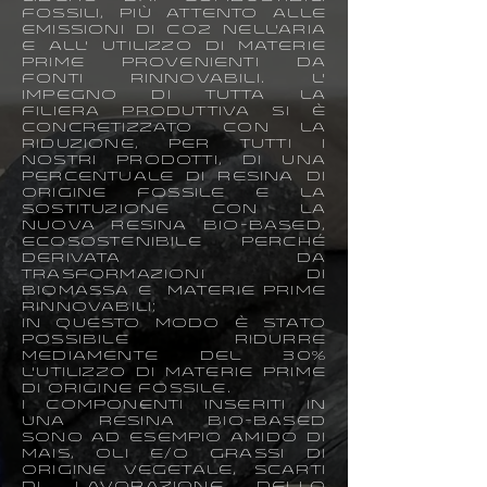
fossili, più attento alle
emissioni di CO2 nell’aria
e all’ utilizzo di materie
prime provenienti da
fonti rinnovabili.
L’
impegno Di tutta la
filiera PRODUTTIVA si è
concretizzato con la
riduzione,
Per tutti i
nostri prodotti, di una
percentuale di resina di
origine fossile e la
sostituzione con la
nuova Resina Bio-Based,
ecosostenibile perché
DERIVATA DA
TRASFORMAZIONI DI
biomassa e materie prime
rinnovabili;
In questo modo è stato
possibile ridurre
mediamente del 30%
l’utilizzo di materie prime
di origine fossile.
I componenti inseriti in
una Resina Bio-Based
sono ad esempio amido di
mais, oli e/o grassi di
origine vegetale, scarti