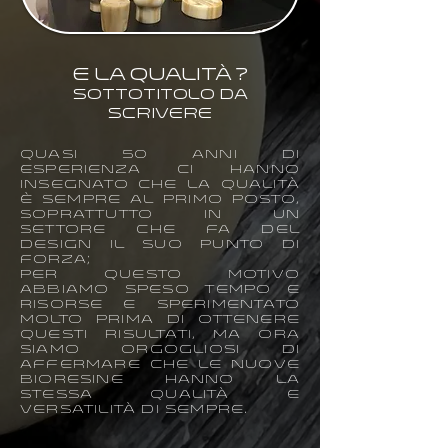
E la qualità ?
SOTTOTITOLO DA
SCRIVERE
Quasi 50 anni di
esperienza ci hanno
insegnato che la qualità
è sempre al primo posto,
soprattutto in un
settore che fa
del
design il suo punto di
forza;
Per questo motivo
abbiamo speso tempo e
risorse e sperimentato
molto prima di ottenere
quEsti risultati, ma ora
siamo orgogliosi di
affermare che le nuove
BioResine hanno la
stessa qualità e
versatilità di sempre.